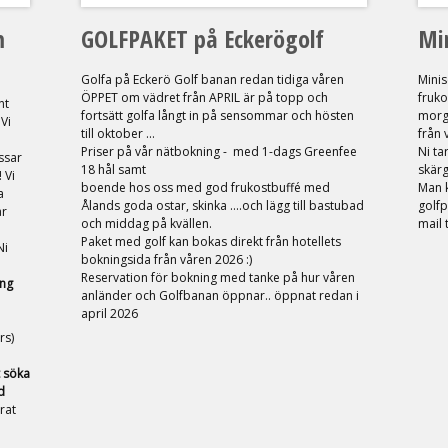
m
GOLFPAKET på Eckerögolf
Mi
Golfa på Eckerö Golf banan redan tidiga våren
Mini
ÖPPET om vädret från APRIL är på topp och
fruko
nt
fortsätt golfa långt in på sensommar och hösten
morgo
Vi
till oktober ...
från 
Priser på vår nätbokning - med 1-dags Greenfee
Ni ta
ssar
18 hål samt
skärg
 Vi
boende hos oss med god frukostbuffé med
Man k
a
Ålands goda ostar, skinka ....och lägg till bastubad
golfp
ar
och middag på kvällen.
mail t
Paket med golf kan bokas direkt från hotellets
Ni
bokningsida från våren 2026 :)
Reservation för bokning med tanke på hur våren
ong
anländer och Golfbanan öppnar.. öppnat redan i
april 2026
rs)
 söka
d
rat