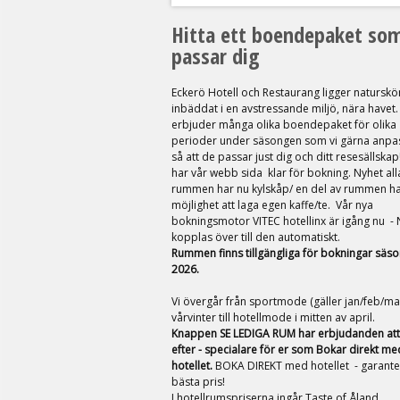
a
Hitta ett boendepaket so
passar dig
u
Eckerö Hotell och Restaurang ligger naturskö
r
inbäddat i en avstressande miljö, nära havet. 
erbjuder många olika boendepaket för olika
a
perioder under säsongen som vi gärna anpa
så att de passar just dig och ditt resesällskap!
n
har vår webb sida klar för bokning. Nyhet all
rummen har nu kylskåp/ en del av rummen h
möjlighet att laga egen kaffe/te.
Vår nya
g
bokningsmotor VITEC hotellinx är igång nu - 
kopplas över till den automatiskt.
Rummen finns tillgängliga för bokningar säs
2026.
Vi övergår från sportmode (gäller jan/feb/ma
vårvinter till hotellmode i mitten av april.
Knappen SE LEDIGA RUM har erbjudanden att
efter - specialare för er som Bokar direkt me
hotellet.
BOKA DIREKT med hotellet - garante
bästa pris!
I hotellrumspriserna ingår Taste of Åland