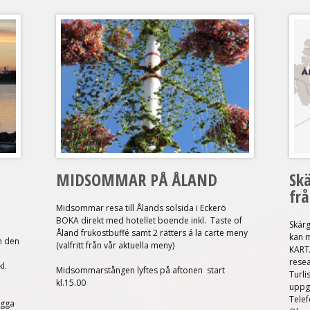
MIDSOMMAR PÅ ÅLAND
Skä
fr
Midsommar resa till Ålands solsida i Eckerö
BOKA direkt med hotellet
boende inkl.
Taste of
Skärg
Åland frukostbuffé samt 2 rätters á la carte meny
kan m
n den
(valfritt från vår aktuella meny)
KART
resea
l.
Midsommarstången lyftes på aftonen start
Turli
kl.15.00
uppgi
Tele
ygga