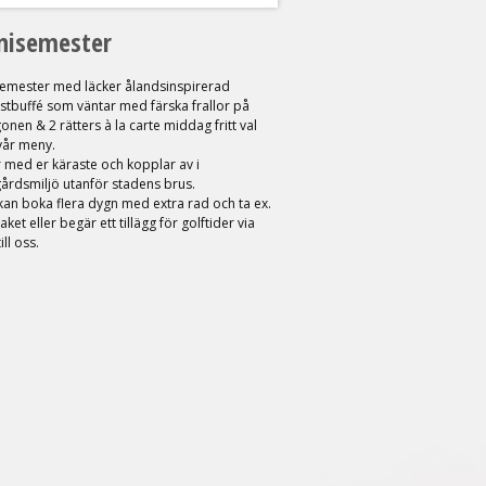
nisemester
semester med läcker ålandsinspirerad
stbuffé som väntar med färska frallor på
nen & 2 rätters à la carte middag fritt val
vår meny.
r med er käraste och kopplar av i
årdsmiljö utanför stadens brus.
an boka flera dygn med extra rad och ta ex.
aket eller begär ett tillägg för golftider via
ill oss.