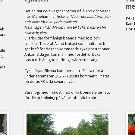
me
Det är fint cykelvägsnät redan på Åland och vägen
från Mariehamn till Eckerö
Nu är det asfalterat och
PARTY
står klart för alla glada cyklister.
Kansk
Hela vägen från Mariehman till Eckerö har en fin
tek
Hör av
cykelväg klart.
land
Vi erbjuder förmånligt boende med logi och
smakfull Taste of Åland frukost som mättar och
ger kraft för dagens kommande cykelprestationer.
 åkt
Ankomstdagen kan man med fördel förboka
s Ö
bastu och äta god middag i vår restaurang.
nds
Cykelfärjan Silvana kommer att trafikera också
under sommaren 2026 - Turlista kommer till nätet
på deras FB sida senare i vår.
Bara logi med frukost med olika boende alternativ
för direkt bokning på vår webb - klicka här.