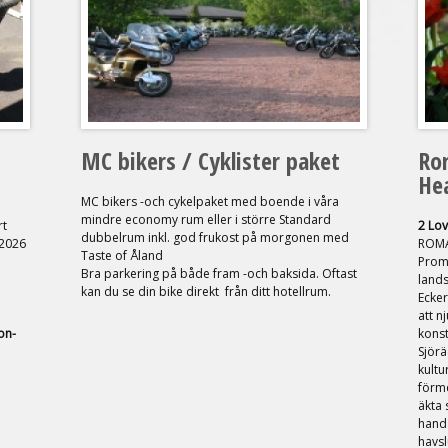
MC bikers / Cyklister paket
Ro
He
MC bikers -och cykelpaket med boende i våra
mindre economy rum eller i större Standard
rt
2 Lov
dubbelrum inkl. god frukost på morgonen med
.2026
ROMA
Taste of Åland
Prom
Bra parkering på både fram -och baksida. Oftast
land
kan du se din bike direkt från ditt hotellrum.
Ecker
att n
on-
konst
Sjör
kult
förm
äkta 
hand 
havsl