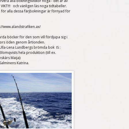
vera alla bokningsvillkor noga - det är av
VIKT!!! och vänligen läs noga tidtabeller.
 för alla dessa färjbokningar är förnyad för
6
://www.alandstrafiken.ax/
rda böcker för den som vill fördjupa sig i
nors öden genom årtionden.
 Ulla-Lena Lundbergs brömda bok IS :
Blomqvists hela produktion (till ex.
skärs Maija):
 Salminens Katrina.