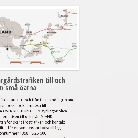
rgårdstrafiken till och
ån små öarna
årdsöarna till och från fastalandet (Finland)
an också boka sin resa till
A ÖVER RUTTERNA SOM synliggör olika
lternativen till och från ÅLAND.
stan för skärgårdstrafiken
och
kontakt
fter
för er som önskar boka tillägg.
fonnummer +358 18 25 600