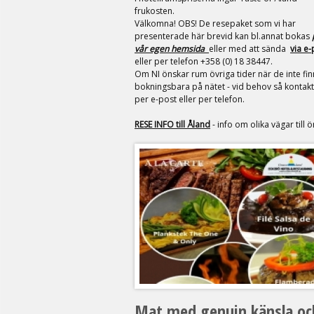
frukosten
.
Välkomna! OBS! De resepaket som vi har
presenterade här brevid kan bl.annat bokas
vår egen hemsida
eller med att sända
via e-
eller per telefon +358 (0) 18 38447.
Om NI önskar rum övriga tider när de inte fin
bokningsbara på nätet - vid behov så kontak
per e-post eller per telefon.
RESE INFO till Åland
- info om olika vägar till ö
Mat med genuin känsla oc