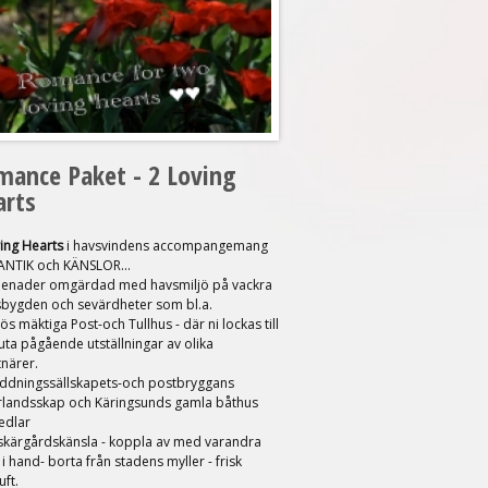
mance Paket - 2 Loving
arts
ing Hearts
i havsvindens accompangemang
NTIK och KÄNSLOR...
enader omgärdad med havsmiljö på vackra
sbygden och sevärdheter som bl.a.
ös mäktiga Post-och Tullhus - där ni lockas till
juta pågående utställningar av olika
närer.
äddningssällskapets-och postbryggans
urlandsskap och Käringsunds gamla båthus
edlar
skärgårdskänsla - koppla av med varandra
i hand- borta från stadens myller - frisk
uft.