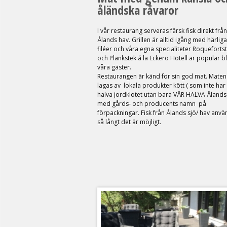
åländska råvaror
I vår restaurang serveras färsk fisk direkt från
Ålands hav. Grillen är alltid igång med härliga
filéer och våra egna specialiteter Roqueforts
och Plankstek á la Eckerö Hotell är populär b
våra gäster.
Restaurangen är känd för sin god mat. Maten
lagas av lokala produkter kött ( som inte har
halva jordklotet utan bara VÅR HALVA Åland
med gårds- och producents namn på
förpackningar. Fisk från Ålands sjö/ hav anvä
så långt det är möjligt.