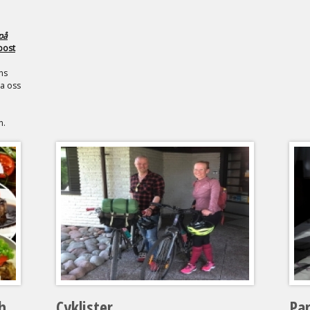
på
post
ns
ta oss
n.
h
Cyklister
Par