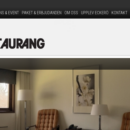
Hoppa
till
NS & EVENT
PAKET & ERBJUDANDEN
OM OSS
UPPLEV ECKERÖ
KONTAKT
huvudinnehåll