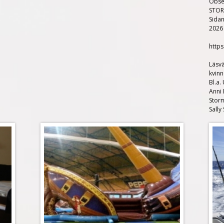
Obser
å
STOR 
Sidan
202
https
Läsvä
kvin
Bl.a.
Anni 
Storm
Sally