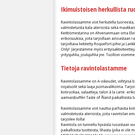
H
Ikimuistoisen herkullista r
o
Ravintolassamme voit herkutella tuoreesta
t
valmistetuista kala-aterioista sekä maukkaist
Keittiömestarina on Ahvenanmaan oma Elvis
erikoisuuksia, joita tarjoillaan ainoastaan 
e
tarjoiltava liekitetty Roquefort-pihvi ja Lan
Only! Järjestämme myös erityisaktiviteette
l
yritysjuhlia, joulujuhlia jne. Tuolloin voimm
l
Tietoja ravintolastamme
&
Ravintolassamme on A-oikeudet, viihtyisä ba
nojatuolit sekä laaja juomavalikoima. Tarjoi
R
kotiruokaa, salaatteja, talon à la carte -eri
aamiaisbuffén Taste of Åland paikallisista tu
e
Ravintolassamme voit nauttia parhaista kotim
valmistetusta aterioista, joita ravintolan e
s
tarjoilee ilolla!
Ravintola on tunnettu hyvästä ruoastaan v
t
paikallisista tuotteista, lihasta (joka ei ol