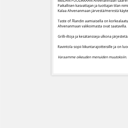
MEIDÄN PUOLIKKAAN Ahvenanmaan saaren
Paikallisen kasvattajan ja tuottajan tilan ni
a
Kalaa Ahvenanmaan järvestä/merestä käytetä
u
Taste of Ålandin aamiaisella on korkealaat
Ahvenanmaan valikoimasta ovat saatavilla.
r
Grilli-iltoja ja kesätansseja ulkona järjestet
a
Ravintola sopii liikuntarajoitteisille ja on lu
n
Varaamme oikeuden menuiden muutoksiin.
g